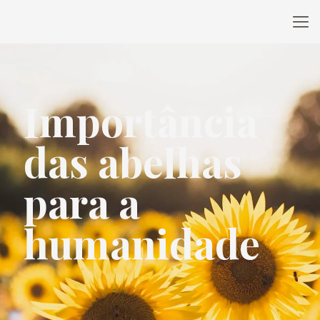
Importância
das abelhas
para a
humanidade