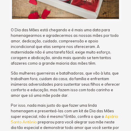
O Dia das Mães está chegando e é mais uma data para
homenagearmos e agradecermos as nossas mães por todo
amor, dedicação, cuidado, compreensão e apoio
incondicional que elas sempre nos ofereceram. A
maternidade não é uma tarefa fácil, exige muito esforço,
coragem e abdicação, ainda mais quando se tem tantos
afazeres como a grande maioria das mães têm.
São mulheres guerreiras e batalhadoras, que vão à luta, que
trabalham fora, cuidam da casa, da família e enfrentam
inúmeras adversidades para sustentar seus filhos e oferecer
conforto e educação, mas fazem isso com todo carinho e
amor que só uma mãe pode dar.
Por isso, nada mais justo do que fazer uma linda
homenagem e presenteá-las com um kit de Dia das Mães
super especial, não é mesmo? Então, confira o que o
Apiário
Santo Antônio
preparou para você alegrar sua mãe neste
dia tão especial e demonstrar todo amor que você sente por