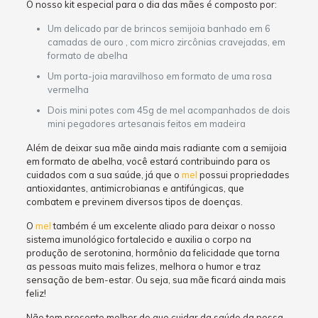
O nosso kit especial para o dia das mães é composto por:
Um delicado par de brincos semijoia banhado em 6
camadas de ouro , com micro zircônias cravejadas, em
formato de abelha
Um porta-joia maravilhoso em formato de uma rosa
vermelha
Dois mini potes com 45g de mel acompanhados de dois
mini pegadores artesanais feitos em madeira
Além de deixar sua mãe ainda mais radiante com a semijoia
em formato de abelha, você estará contribuindo para os
cuidados com a sua saúde, já que o
mel
possui propriedades
antioxidantes, antimicrobianas e antifúngicas, que
combatem e previnem diversos tipos de doenças.
O
mel
também é um excelente aliado para deixar o nosso
sistema imunológico fortalecido e auxilia o corpo na
produção de serotonina, hormônio da felicidade que torna
as pessoas muito mais felizes, melhora o humor e traz
sensação de bem-estar. Ou seja, sua mãe ficará ainda mais
feliz!
Não tem presente melhor do que cuidar da saúde da nossa