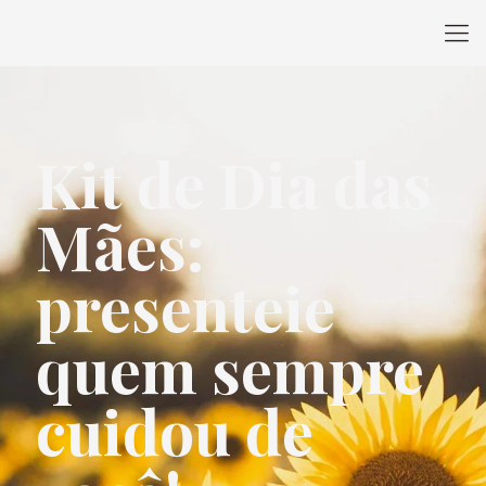
Kit de Dia das
Mães:
presenteie
quem sempre
cuidou de