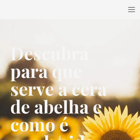
Descubra
para que
serve a cera
de abelha e
como é