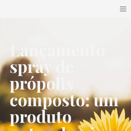
Lançamento
spray de
própolis
composto: um
produto