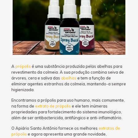
A
própolis
é uma substância produzida pelas abelhas para
revestimento da colmeia. A sua produção combina seiva de
árvores, cera e saliva das
abelhas
e tem a função de
eliminar agentes estranhos da colmeia, mantendo-a sempre
higienizada.
Encontramos a própolis para uso humano, mais comumente,
na forma de
extrato de própolis
e ele tem inúmeras
propriedades para fortalecimento do sistema imunológico,
além de ser antibactericida, antifúngico e anti-inflamatório.
O Apiário Santo Antônio fornece os melhores
extratos de
própolis
e agora apresenta uma grande novidade,