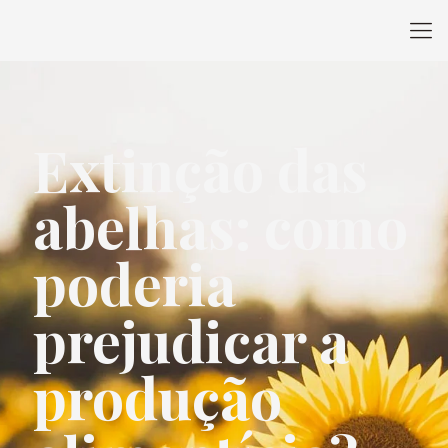
Extinção das
abelhas: como
poderia
prejudicar a
produção