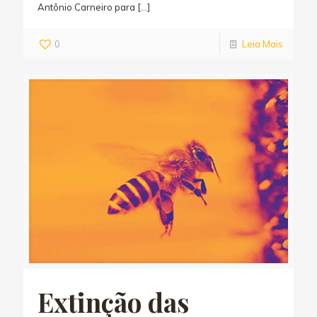
Antônio Carneiro para
[…]
0
Leia Mais
Extinção das