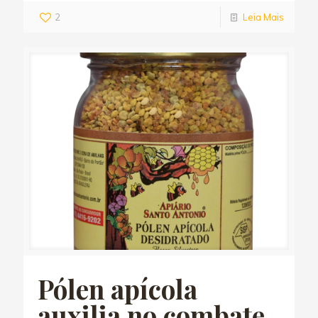
2
Leia Mais
Pólen apícola
auxilia no combate