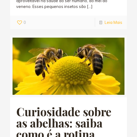
aproveitável na saúde do ser humano, do mel ao
veneno. Esses pequenos insetos são
[…]
0
Leia Mais
Curiosidade sobre
as abelhas: saiba
como é a rotina