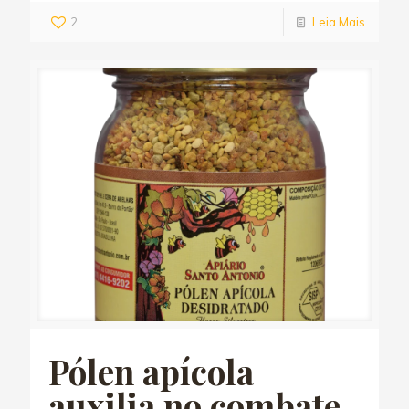
2
Leia Mais
Pólen apícola
auxilia no combate