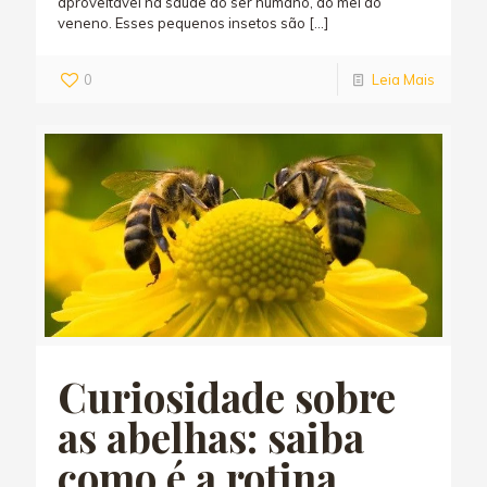
aproveitável na saúde do ser humano, do mel ao
veneno. Esses pequenos insetos são
[…]
0
Leia Mais
Curiosidade sobre
as abelhas: saiba
como é a rotina