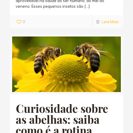
aproveitável na saúde do ser humano, do mel ao
veneno. Esses pequenos insetos são
[…]
0
Leia Mais
Curiosidade sobre
as abelhas: saiba
como é a rotina