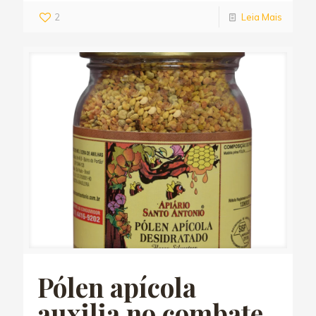
2
Leia Mais
Pólen apícola
auxilia no combate