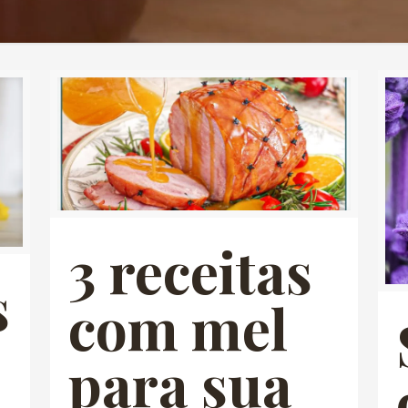
3 receitas
s
com mel
para sua