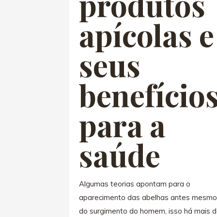
produtos
apícolas e
seus
benefício
para a
saúde
Algumas teorias apontam para o
aparecimento das abelhas antes mesmo
do surgimento do homem, isso há mais 