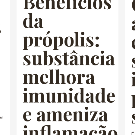
Benefícios
da
s
própolis:
substância
melhora
imunidade
e ameniza
es
inflamação
É