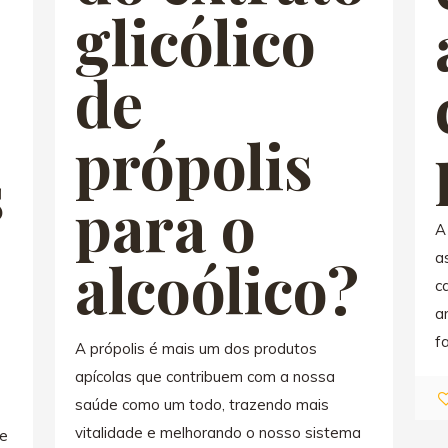
glicólico
de
própolis
s
para o
A
alcoólico?
as
c
a
f
A própolis é mais um dos produtos
apícolas que contribuem com a nossa
saúde como um todo, trazendo mais
vitalidade e melhorando o nosso sistema
de