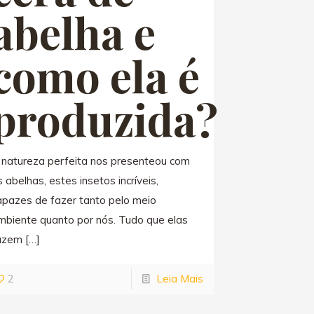
abelha e
como ela é
produzida?
 natureza perfeita nos presenteou com
 abelhas, estes insetos incríveis,
apazes de fazer tanto pelo meio
mbiente quanto por nós. Tudo que elas
azem
[…]
2
Leia Mais