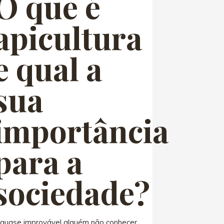
O que é
apicultura
e qual a
sua
importância
para a
sociedade?
 quase improvável alguém não conhecer