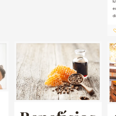
l
e
d