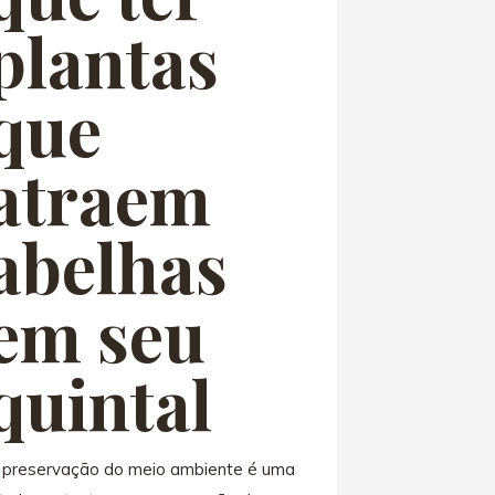
plantas
que
atraem
abelhas
em seu
quintal
 preservação do meio ambiente é uma