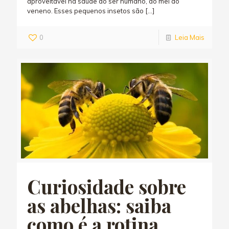
aproveitável na saúde do ser humano, do mel ao
veneno. Esses pequenos insetos são
[…]
0
Leia Mais
Curiosidade sobre
as abelhas: saiba
como é a rotina