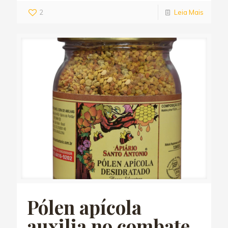
2
Leia Mais
Pólen apícola
auxilia no combate