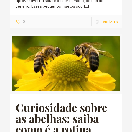
aproveitável na saúde do ser humano, do mel ao
veneno. Esses pequenos insetos são
[…]
0
Leia Mais
Curiosidade sobre
as abelhas: saiba
como é a rotina