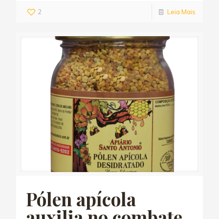
2
Leia Mais
Pólen apícola
auxilia no combate