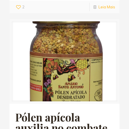
2
Leia Mais
Pólen apícola
auxilia no combate