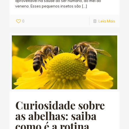
aproveitável na saúde do ser humano, do mel ao
veneno. Esses pequenos insetos são
[…]
0
Leia Mais
Curiosidade sobre
as abelhas: saiba
como é a rotina